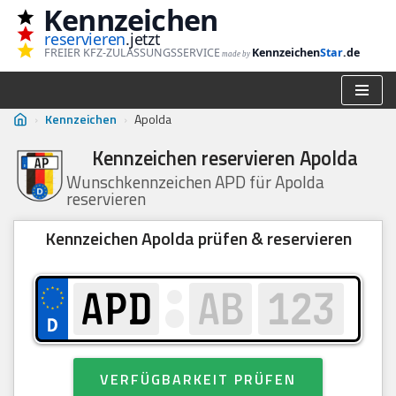
Kennzeichen
reservieren
.jetzt
Zum
FREIER KFZ-ZULASSUNGSSERVICE
Kennzeichen
Star
.de
made by
Inhalt
springen
›
Kennzeichen
›
Apolda
Kennzeichen reservieren Apolda
Wunschkennzeichen APD für Apolda
reservieren
Kennzeichen Apolda prüfen & reservieren
VERFÜGBARKEIT PRÜFEN