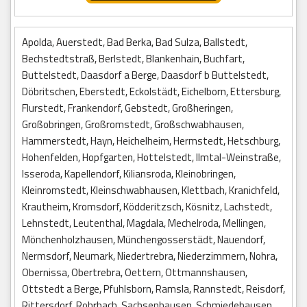
Apolda, Auerstedt, Bad Berka, Bad Sulza, Ballstedt,
Bechstedtstraß, Berlstedt, Blankenhain, Buchfart,
Buttelstedt, Daasdorf a Berge, Daasdorf b Buttelstedt,
Döbritschen, Eberstedt, Eckolstädt, Eichelborn, Ettersburg,
Flurstedt, Frankendorf, Gebstedt, Großheringen,
Großobringen, Großromstedt, Großschwabhausen,
Hammerstedt, Hayn, Heichelheim, Hermstedt, Hetschburg,
Hohenfelden, Hopfgarten, Hottelstedt, Ilmtal-Weinstraße,
Isseroda, Kapellendorf, Kiliansroda, Kleinobringen,
Kleinromstedt, Kleinschwabhausen, Klettbach, Kranichfeld,
Krautheim, Kromsdorf, Ködderitzsch, Kösnitz, Lachstedt,
Lehnstedt, Leutenthal, Magdala, Mechelroda, Mellingen,
Mönchenholzhausen, Münchengosserstädt, Nauendorf,
Nermsdorf, Neumark, Niedertrebra, Niederzimmern, Nohra,
Obernissa, Obertrebra, Oettern, Ottmannshausen,
Ottstedt a Berge, Pfuhlsborn, Ramsla, Rannstedt, Reisdorf,
Rittersdorf, Rohrbach, Sachsenhausen, Schmiedehausen,