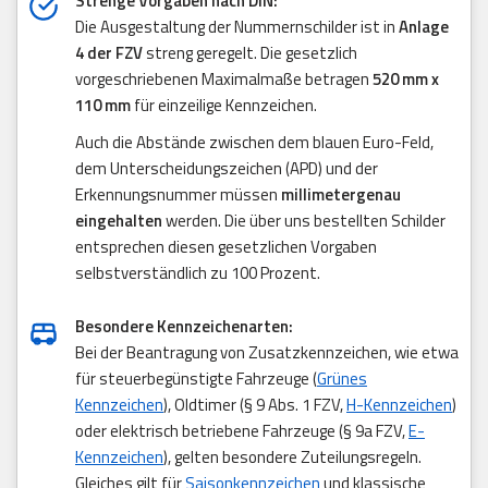
Strenge Vorgaben nach DIN:
Die Ausgestaltung der Nummernschilder ist in
Anlage
4 der FZV
streng geregelt. Die gesetzlich
vorgeschriebenen Maximalmaße betragen
520 mm x
110 mm
für einzeilige Kennzeichen.
Auch die Abstände zwischen dem blauen Euro-Feld,
dem Unterscheidungszeichen (APD) und der
Erkennungsnummer müssen
millimetergenau
eingehalten
werden. Die über uns bestellten Schilder
entsprechen diesen gesetzlichen Vorgaben
selbstverständlich zu 100 Prozent.
Besondere Kennzeichenarten:
Bei der Beantragung von Zusatzkennzeichen, wie etwa
für steuerbegünstigte Fahrzeuge (
Grünes
Kennzeichen
), Oldtimer (§ 9 Abs. 1 FZV,
H-Kennzeichen
)
oder elektrisch betriebene Fahrzeuge (§ 9a FZV,
E-
Kennzeichen
), gelten besondere Zuteilungsregeln.
Gleiches gilt für
Saisonkennzeichen
und klassische