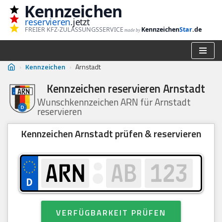
Kennzeichen
reservieren
.jetzt
Zum
FREIER KFZ-ZULASSUNGSSERVICE
Kennzeichen
Star
.de
made by
Inhalt
springen
›
Kennzeichen
›
Arnstadt
Kennzeichen reservieren Arnstadt
Wunschkennzeichen ARN für Arnstadt
reservieren
Kennzeichen Arnstadt prüfen & reservieren
VERFÜGBARKEIT PRÜFEN