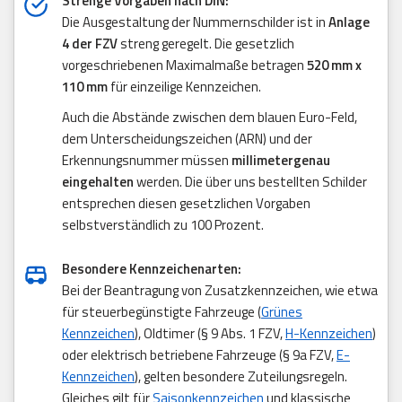
Strenge Vorgaben nach DIN:
Die Ausgestaltung der Nummernschilder ist in
Anlage
4 der FZV
streng geregelt. Die gesetzlich
vorgeschriebenen Maximalmaße betragen
520 mm x
110 mm
für einzeilige Kennzeichen.
Auch die Abstände zwischen dem blauen Euro-Feld,
dem Unterscheidungszeichen (ARN) und der
Erkennungsnummer müssen
millimetergenau
eingehalten
werden. Die über uns bestellten Schilder
entsprechen diesen gesetzlichen Vorgaben
selbstverständlich zu 100 Prozent.
Besondere Kennzeichenarten:
Bei der Beantragung von Zusatzkennzeichen, wie etwa
für steuerbegünstigte Fahrzeuge (
Grünes
Kennzeichen
), Oldtimer (§ 9 Abs. 1 FZV,
H-Kennzeichen
)
oder elektrisch betriebene Fahrzeuge (§ 9a FZV,
E-
Kennzeichen
), gelten besondere Zuteilungsregeln.
Gleiches gilt für
Saisonkennzeichen
und klassische