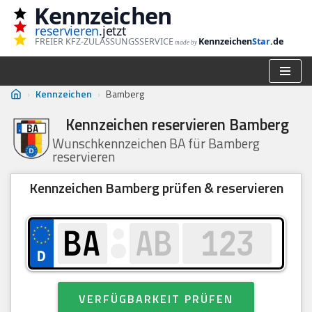
Kennzeichen
reservieren
.jetzt
Zum
FREIER KFZ-ZULASSUNGSSERVICE
Kennzeichen
Star
.de
made by
Inhalt
springen
›
Kennzeichen
›
Bamberg
Kennzeichen reservieren Bamberg
Wunschkennzeichen BA für Bamberg
reservieren
Kennzeichen Bamberg prüfen & reservieren
VERFÜGBARKEIT PRÜFEN