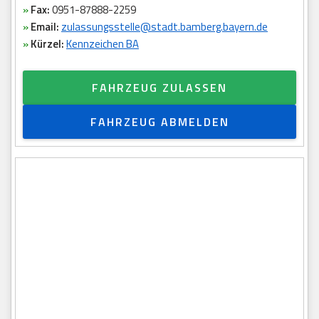
»
Fax:
0951-87888-2259
»
Email:
zulassungsstelle@stadt.bamberg.bayern.de
»
Kürzel:
Kennzeichen BA
FAHRZEUG ZULASSEN
FAHRZEUG ABMELDEN