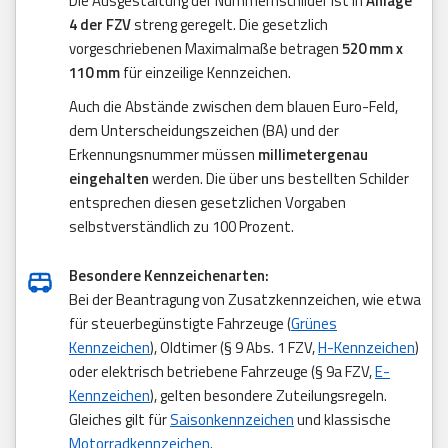
Die Ausgestaltung der Nummernschilder ist in
Anlage
4 der FZV
streng geregelt. Die gesetzlich
vorgeschriebenen Maximalmaße betragen
520 mm x
110 mm
für einzeilige Kennzeichen.
Auch die Abstände zwischen dem blauen Euro-Feld,
dem Unterscheidungszeichen (BA) und der
Erkennungsnummer müssen
millimetergenau
eingehalten
werden. Die über uns bestellten Schilder
entsprechen diesen gesetzlichen Vorgaben
selbstverständlich zu 100 Prozent.
Besondere Kennzeichenarten:
Bei der Beantragung von Zusatzkennzeichen, wie etwa
für steuerbegünstigte Fahrzeuge (
Grünes
Kennzeichen
), Oldtimer (§ 9 Abs. 1 FZV,
H-Kennzeichen
)
oder elektrisch betriebene Fahrzeuge (§ 9a FZV,
E-
Kennzeichen
), gelten besondere Zuteilungsregeln.
Gleiches gilt für
Saisonkennzeichen
und klassische
Motorradkennzeichen
.