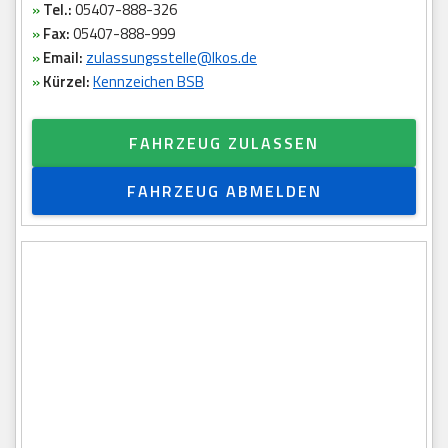
»
Tel.:
05407-888-326
»
Fax:
05407-888-999
»
Email:
zulassungsstelle@lkos.de
»
Kürzel:
Kennzeichen BSB
FAHRZEUG ZULASSEN
FAHRZEUG ABMELDEN