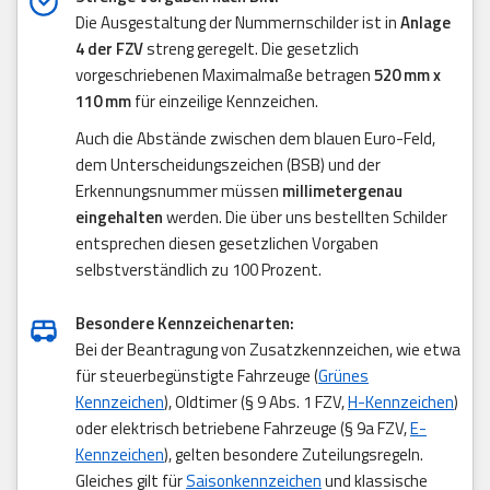
Die Ausgestaltung der Nummernschilder ist in
Anlage
4 der FZV
streng geregelt. Die gesetzlich
vorgeschriebenen Maximalmaße betragen
520 mm x
110 mm
für einzeilige Kennzeichen.
Auch die Abstände zwischen dem blauen Euro-Feld,
dem Unterscheidungszeichen (BSB) und der
Erkennungsnummer müssen
millimetergenau
eingehalten
werden. Die über uns bestellten Schilder
entsprechen diesen gesetzlichen Vorgaben
selbstverständlich zu 100 Prozent.
Besondere Kennzeichenarten:
Bei der Beantragung von Zusatzkennzeichen, wie etwa
für steuerbegünstigte Fahrzeuge (
Grünes
Kennzeichen
), Oldtimer (§ 9 Abs. 1 FZV,
H-Kennzeichen
)
oder elektrisch betriebene Fahrzeuge (§ 9a FZV,
E-
Kennzeichen
), gelten besondere Zuteilungsregeln.
Gleiches gilt für
Saisonkennzeichen
und klassische