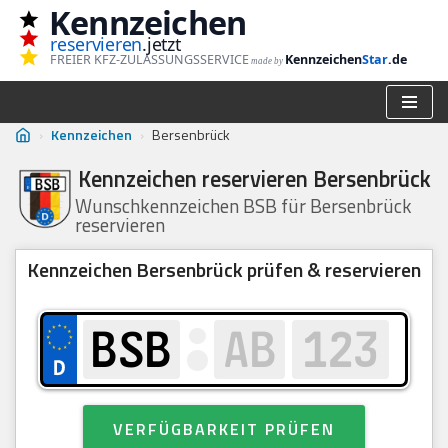
Kennzeichen
reservieren
.jetzt
Zum
FREIER KFZ-ZULASSUNGSSERVICE
Kennzeichen
Star
.de
made by
Inhalt
springen
›
Kennzeichen
›
Bersenbrück
Kennzeichen reservieren Bersenbrück
Wunschkennzeichen BSB für Bersenbrück
reservieren
Kennzeichen Bersenbrück prüfen & reservieren
VERFÜGBARKEIT PRÜFEN