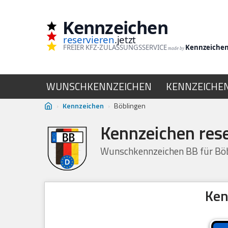
Kennzeichen
Zum
reservieren
.jetzt
Inhalt
FREIER KFZ-ZULASSUNGSSERVICE
Kennzeiche
made by
springen
WUNSCHKENNZEICHEN
KENNZEICHE
›
Kennzeichen
›
Böblingen
Kennzeichen res
Wunschkennzeichen BB für Böb
Ken