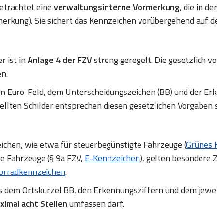
betrachtet eine
verwaltungsinterne Vormerkung
, die in d
erkung). Sie sichert das Kennzeichen vorübergehend auf d
r ist in
Anlage 4 der FZV
streng geregelt. Die gesetzlich
en.
en Euro-Feld, dem Unterscheidungszeichen (BB) und der
ellten Schilder entsprechen diesen gesetzlichen Vorgaben 
chen, wie etwa für steuerbegünstigte Fahrzeuge (
Grünes 
ne Fahrzeuge (§ 9a FZV,
E-Kennzeichen
), gelten besondere Z
orradkennzeichen
.
us dem Ortskürzel BB, den Erkennungsziffern und dem jewe
ximal acht Stellen
umfassen darf.