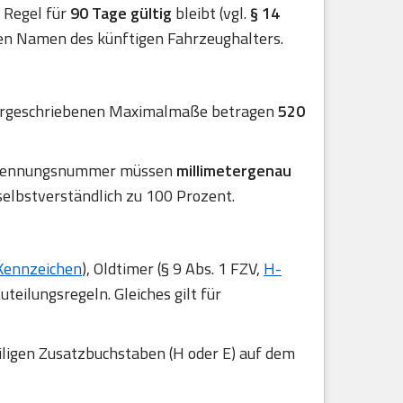
er Regel für
90 Tage gültig
bleibt (vgl.
§ 14
en Namen des künftigen Fahrzeughalters.
 vorgeschriebenen Maximalmaße betragen
520
 Erkennungsnummer müssen
millimetergenau
selbstverständlich zu 100 Prozent.
Kennzeichen
), Oldtimer (§ 9 Abs. 1 FZV,
H-
uteilungsregeln. Gleiches gilt für
iligen Zusatzbuchstaben (H oder E) auf dem