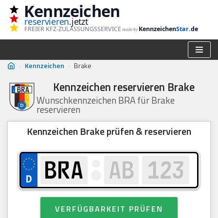
Kennzeichen
reservieren
.jetzt
Zum
FREIER KFZ-ZULASSUNGSSERVICE
Kennzeichen
Star
.de
made by
Inhalt
springen
›
Kennzeichen
›
Brake
Kennzeichen reservieren Brake
Wunschkennzeichen BRA für Brake
reservieren
Kennzeichen Brake prüfen & reservieren
VERFÜGBARKEIT PRÜFEN