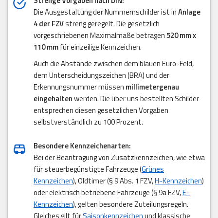
Strenge Vorgaben nach DIN:
Die Ausgestaltung der Nummernschilder ist in
Anlage
4 der FZV
streng geregelt. Die gesetzlich
vorgeschriebenen Maximalmaße betragen
520 mm x
110 mm
für einzeilige Kennzeichen.
Auch die Abstände zwischen dem blauen Euro-Feld,
dem Unterscheidungszeichen (BRA) und der
Erkennungsnummer müssen
millimetergenau
eingehalten
werden. Die über uns bestellten Schilder
entsprechen diesen gesetzlichen Vorgaben
selbstverständlich zu 100 Prozent.
Besondere Kennzeichenarten:
Bei der Beantragung von Zusatzkennzeichen, wie etwa
für steuerbegünstigte Fahrzeuge (
Grünes
Kennzeichen
), Oldtimer (§ 9 Abs. 1 FZV,
H-Kennzeichen
)
oder elektrisch betriebene Fahrzeuge (§ 9a FZV,
E-
Kennzeichen
), gelten besondere Zuteilungsregeln.
Gleiches gilt für
Saisonkennzeichen
und klassische