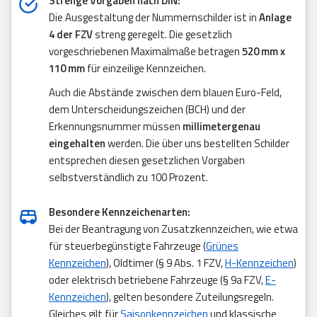
Strenge Vorgaben nach DIN:
Die Ausgestaltung der Nummernschilder ist in
Anlage
4 der FZV
streng geregelt. Die gesetzlich
vorgeschriebenen Maximalmaße betragen
520 mm x
110 mm
für einzeilige Kennzeichen.
Auch die Abstände zwischen dem blauen Euro-Feld,
dem Unterscheidungszeichen (BCH) und der
Erkennungsnummer müssen
millimetergenau
eingehalten
werden. Die über uns bestellten Schilder
entsprechen diesen gesetzlichen Vorgaben
selbstverständlich zu 100 Prozent.
Besondere Kennzeichenarten:
Bei der Beantragung von Zusatzkennzeichen, wie etwa
für steuerbegünstigte Fahrzeuge (
Grünes
Kennzeichen
), Oldtimer (§ 9 Abs. 1 FZV,
H-Kennzeichen
)
oder elektrisch betriebene Fahrzeuge (§ 9a FZV,
E-
Kennzeichen
), gelten besondere Zuteilungsregeln.
Gleiches gilt für
Saisonkennzeichen
und klassische