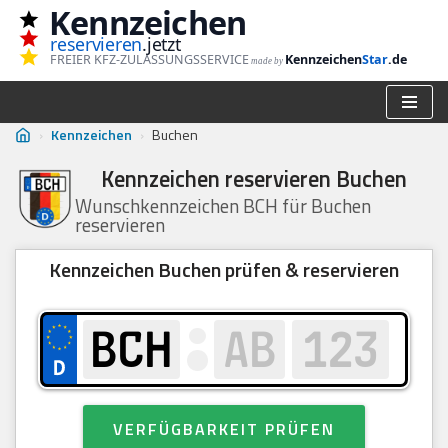
Kennzeichen
reservieren
.jetzt
Zum
FREIER KFZ-ZULASSUNGSSERVICE
Kennzeichen
Star
.de
made by
Inhalt
springen
›
Kennzeichen
›
Buchen
Kennzeichen reservieren Buchen
Wunschkennzeichen BCH für Buchen
reservieren
Kennzeichen Buchen prüfen & reservieren
VERFÜGBARKEIT PRÜFEN