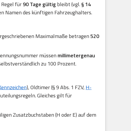
er Regel für
90 Tage gültig
bleibt (vgl.
§ 14
en Namen des künftigen Fahrzeughalters.
 vorgeschriebenen Maximalmaße betragen
520
 Erkennungsnummer müssen
millimetergenau
selbstverständlich zu 100 Prozent.
Kennzeichen
), Oldtimer (§ 9 Abs. 1 FZV,
H-
uteilungsregeln. Gleiches gilt für
iligen Zusatzbuchstaben (H oder E) auf dem