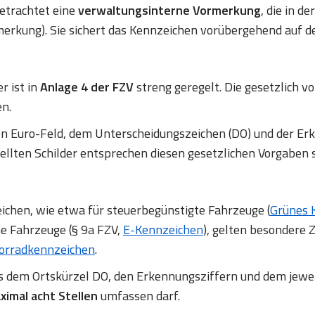
betrachtet eine
verwaltungsinterne Vormerkung
, die in d
erkung). Sie sichert das Kennzeichen vorübergehend auf d
r ist in
Anlage 4 der FZV
streng geregelt. Die gesetzlich
en.
en Euro-Feld, dem Unterscheidungszeichen (DO) und der
ellten Schilder entsprechen diesen gesetzlichen Vorgaben 
chen, wie etwa für steuerbegünstigte Fahrzeuge (
Grünes 
ne Fahrzeuge (§ 9a FZV,
E-Kennzeichen
), gelten besondere Z
orradkennzeichen
.
us dem Ortskürzel DO, den Erkennungsziffern und dem jewe
ximal acht Stellen
umfassen darf.