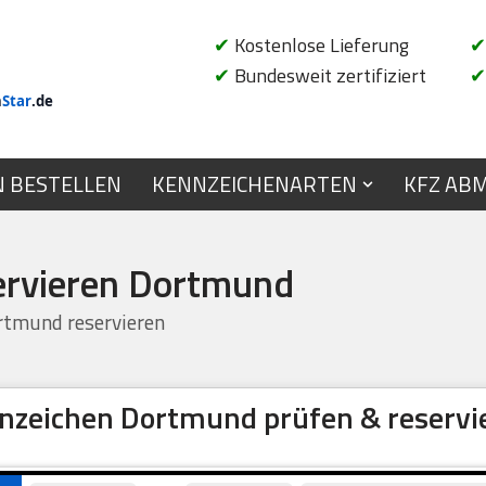
✔
Kostenlose Lieferung
✔
✔
Bundesweit zertifiziert
✔
n
Star
.de
N BESTELLEN
KENNZEICHENARTEN
KFZ AB
ervieren Dortmund
tmund reservieren
nzeichen Dortmund prüfen & reservi