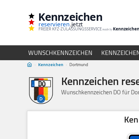
Kennzeichen
Zum
reservieren
.jetzt
Inhalt
FREIER KFZ-ZULASSUNGSSERVICE
Kennzeiche
made by
springen
WUNSCHKENNZEICHEN
KENNZEICHE
›
Kennzeichen
›
Dortmund
Kennzeichen res
Wunschkennzeichen DO für Dor
Ken