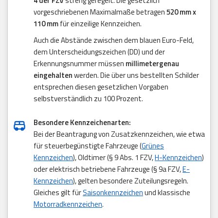
4 der FZV
streng geregelt. Die gesetzlich
vorgeschriebenen Maximalmaße betragen
520 mm x
110 mm
für einzeilige Kennzeichen.
Auch die Abstände zwischen dem blauen Euro-Feld,
dem Unterscheidungszeichen (DD) und der
Erkennungsnummer müssen
millimetergenau
eingehalten
werden. Die über uns bestellten Schilder
entsprechen diesen gesetzlichen Vorgaben
selbstverständlich zu 100 Prozent.
Besondere Kennzeichenarten:
Bei der Beantragung von Zusatzkennzeichen, wie etwa
für steuerbegünstigte Fahrzeuge (
Grünes
Kennzeichen
), Oldtimer (§ 9 Abs. 1 FZV,
H-Kennzeichen
)
oder elektrisch betriebene Fahrzeuge (§ 9a FZV,
E-
Kennzeichen
), gelten besondere Zuteilungsregeln.
Gleiches gilt für
Saisonkennzeichen
und klassische
Motorradkennzeichen
.