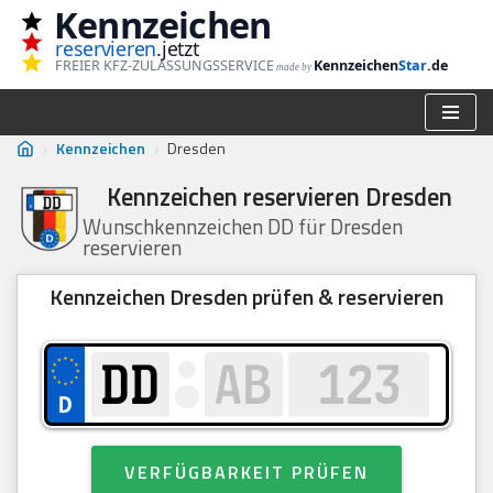
Kennzeichen
reservieren
.jetzt
Zum
FREIER KFZ-ZULASSUNGSSERVICE
Kennzeichen
Star
.de
made by
Inhalt
springen
›
Kennzeichen
›
Dresden
Kennzeichen reservieren Dresden
Wunschkennzeichen DD für Dresden
reservieren
Kennzeichen Dresden prüfen & reservieren
VERFÜGBARKEIT PRÜFEN