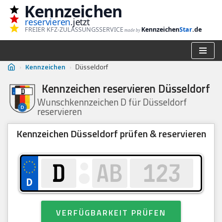
Kennzeichen
reservieren
.jetzt
Zum
FREIER KFZ-ZULASSUNGSSERVICE
Kennzeichen
Star
.de
made by
Inhalt
springen
›
Kennzeichen
›
Düsseldorf
Kennzeichen reservieren Düsseldorf
Wunschkennzeichen D für Düsseldorf
reservieren
Kennzeichen Düsseldorf prüfen & reservieren
VERFÜGBARKEIT PRÜFEN