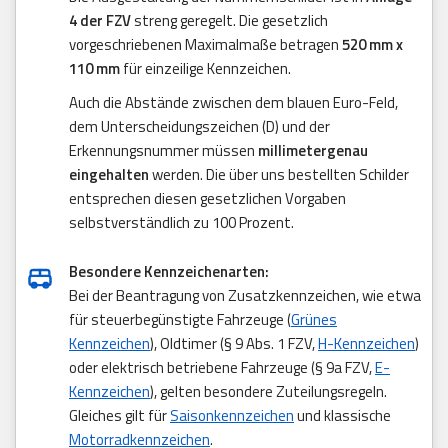
4 der FZV
streng geregelt. Die gesetzlich
vorgeschriebenen Maximalmaße betragen
520 mm x
110 mm
für einzeilige Kennzeichen.
Auch die Abstände zwischen dem blauen Euro-Feld,
dem Unterscheidungszeichen (D) und der
Erkennungsnummer müssen
millimetergenau
eingehalten
werden. Die über uns bestellten Schilder
entsprechen diesen gesetzlichen Vorgaben
selbstverständlich zu 100 Prozent.
Besondere Kennzeichenarten:
Bei der Beantragung von Zusatzkennzeichen, wie etwa
für steuerbegünstigte Fahrzeuge (
Grünes
Kennzeichen
), Oldtimer (§ 9 Abs. 1 FZV,
H-Kennzeichen
)
oder elektrisch betriebene Fahrzeuge (§ 9a FZV,
E-
Kennzeichen
), gelten besondere Zuteilungsregeln.
Gleiches gilt für
Saisonkennzeichen
und klassische
Motorradkennzeichen
.