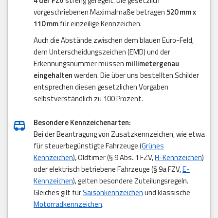
4 der FZV
streng geregelt. Die gesetzlich
vorgeschriebenen Maximalmaße betragen
520 mm x
110 mm
für einzeilige Kennzeichen.
Auch die Abstände zwischen dem blauen Euro-Feld,
dem Unterscheidungszeichen (EMD) und der
Erkennungsnummer müssen
millimetergenau
eingehalten
werden. Die über uns bestellten Schilder
entsprechen diesen gesetzlichen Vorgaben
selbstverständlich zu 100 Prozent.
Besondere Kennzeichenarten:
Bei der Beantragung von Zusatzkennzeichen, wie etwa
für steuerbegünstigte Fahrzeuge (
Grünes
Kennzeichen
), Oldtimer (§ 9 Abs. 1 FZV,
H-Kennzeichen
)
oder elektrisch betriebene Fahrzeuge (§ 9a FZV,
E-
Kennzeichen
), gelten besondere Zuteilungsregeln.
Gleiches gilt für
Saisonkennzeichen
und klassische
Motorradkennzeichen
.