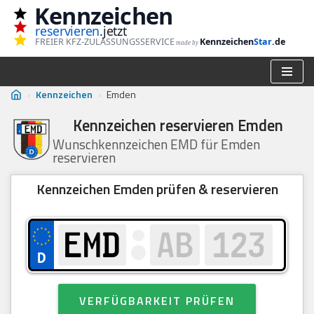
Kennzeichen
reservieren
.jetzt
Zum
FREIER KFZ-ZULASSUNGSSERVICE
Kennzeichen
Star
.de
made by
Inhalt
springen
›
Kennzeichen
›
Emden
Kennzeichen reservieren Emden
Wunschkennzeichen EMD für Emden
reservieren
Kennzeichen Emden prüfen & reservieren
VERFÜGBARKEIT PRÜFEN