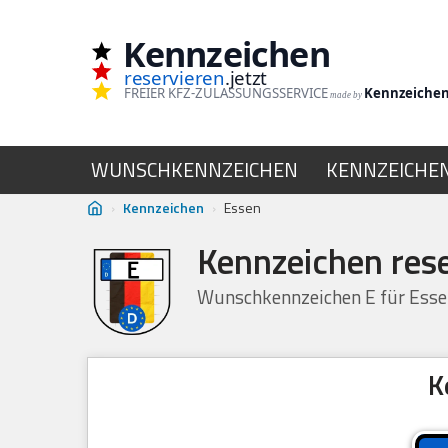
Kennzeichen
Zum
reservieren
.jetzt
Inhalt
FREIER KFZ-ZULASSUNGSSERVICE
Kennzeiche
made by
springen
WUNSCHKENNZEICHEN
KENNZEICHE
›
Kennzeichen
›
Essen
Kennzeichen res
Wunschkennzeichen E für Essen
K