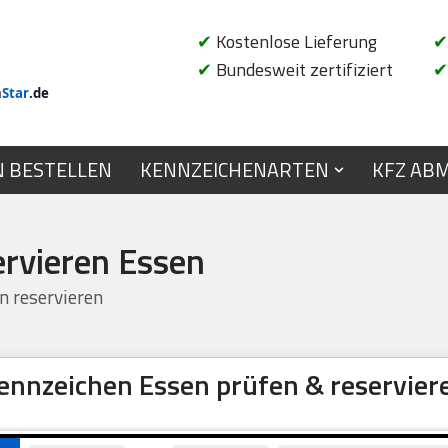
✔
Kostenlose Lieferung
✔
✔
Bundesweit zertifiziert
✔
n
Star
.de
N BESTELLEN
KENNZEICHENARTEN
KFZ AB
ervieren Essen
 reservieren
ennzeichen Essen prüfen & reservier