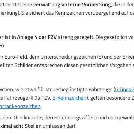
betrachtet eine
verwaltungsinterne Vormerkung
, die in d
erkung). Sie sichert das Kennzeichen vorübergehend auf d
r ist in
Anlage 4 der FZV
streng geregelt. Die gesetzlich
en.
en Euro-Feld, dem Unterscheidungszeichen (E) und der E
ellten Schilder entsprechen diesen gesetzlichen Vorgaben 
chen, wie etwa für steuerbegünstigte Fahrzeuge (
Grünes 
ne Fahrzeuge (§ 9a FZV,
E-Kennzeichen
), gelten besondere Z
orradkennzeichen
.
us dem Ortskürzel E, den Erkennungsziffern und dem jeweil
ximal acht Stellen
umfassen darf.