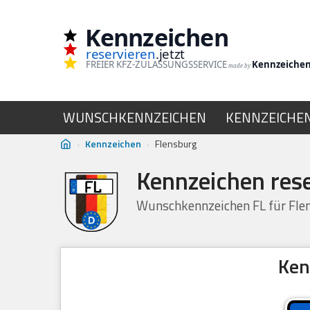
Kennzeichen
Zum
reservieren
.jetzt
Inhalt
FREIER KFZ-ZULASSUNGSSERVICE
Kennzeiche
made by
springen
WUNSCHKENNZEICHEN
KENNZEICHE
›
Kennzeichen
›
Flensburg
Kennzeichen res
Wunschkennzeichen FL für Flen
Ken