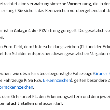
betrachtet eine
verwaltungsinterne Vormerkung
, die in d
erkung). Sie sichert das Kennzeichen vorübergehend auf d
r ist in
Anlage 4 der FZV
streng geregelt. Die gesetzlich
en.
en Euro-Feld, dem Unterscheidungszeichen (FL) und der
ellten Schilder entsprechen diesen gesetzlichen Vorgaben 
chen, wie etwa für steuerbegünstigte Fahrzeuge (
Grünes 
ne Fahrzeuge (§ 9a FZV,
E-Kennzeichen
), gelten besondere Z
orradkennzeichen
.
us dem Ortskürzel FL, den Erkennungsziffern und dem jewe
ximal acht Stellen
umfassen darf.