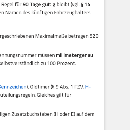
er Regel für
90 Tage gültig
bleibt (vgl.
§ 14
en Namen des künftigen Fahrzeughalters.
 vorgeschriebenen Maximalmaße betragen
520
 Erkennungsnummer müssen
millimetergenau
selbstverständlich zu 100 Prozent.
Kennzeichen
), Oldtimer (§ 9 Abs. 1 FZV,
H-
uteilungsregeln. Gleiches gilt für
iligen Zusatzbuchstaben (H oder E) auf dem