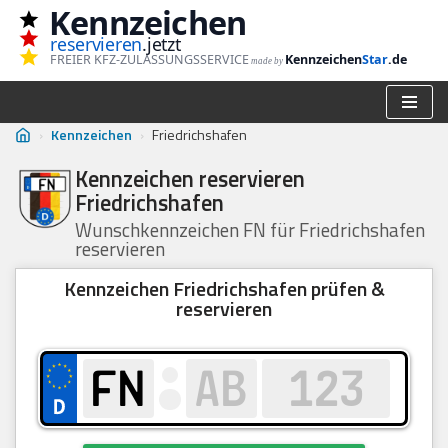
Kennzeichen
reservieren
.jetzt
Zum
FREIER KFZ-ZULASSUNGSSERVICE
Kennzeichen
Star
.de
made by
Inhalt
springen
›
Kennzeichen
›
Friedrichshafen
Kennzeichen reservieren
Friedrichshafen
Wunschkennzeichen FN für Friedrichshafen
reservieren
Kennzeichen Friedrichshafen prüfen &
reservieren