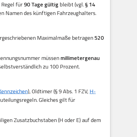
er Regel für
90 Tage gültig
bleibt (vgl.
§ 14
en Namen des künftigen Fahrzeughalters.
 vorgeschriebenen Maximalmaße betragen
520
 Erkennungsnummer müssen
millimetergenau
selbstverständlich zu 100 Prozent.
Kennzeichen
), Oldtimer (§ 9 Abs. 1 FZV,
H-
uteilungsregeln. Gleiches gilt für
iligen Zusatzbuchstaben (H oder E) auf dem