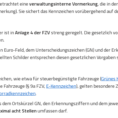
betrachtet eine
verwaltungsinterne Vormerkung
, die in d
erkung). Sie sichert das Kennzeichen vorübergehend auf d
r ist in
Anlage 4 der FZV
streng geregelt. Die gesetzlich
en.
en Euro-Feld, dem Unterscheidungszeichen (GN) und der
ellten Schilder entsprechen diesen gesetzlichen Vorgaben 
chen, wie etwa für steuerbegünstigte Fahrzeuge (
Grünes 
ne Fahrzeuge (§ 9a FZV,
E-Kennzeichen
), gelten besondere Z
orradkennzeichen
.
us dem Ortskürzel GN, den Erkennungsziffern und dem jewe
ximal acht Stellen
umfassen darf.