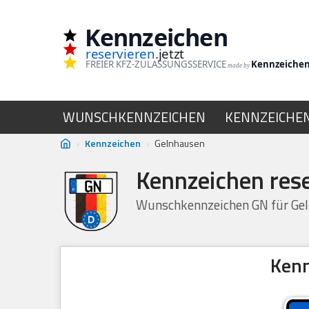
Kennzeichen
Zum
reservieren
.jetzt
Inhalt
FREIER KFZ-ZULASSUNGSSERVICE
Kennzeiche
made by
springen
WUNSCHKENNZEICHEN
KENNZEICHE
›
Kennzeichen
›
Gelnhausen
Kennzeichen res
Wunschkennzeichen GN für Gel
Kenn