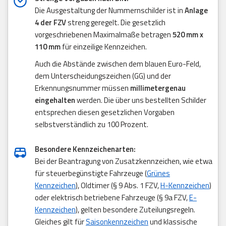
Die Ausgestaltung der Nummernschilder ist in
Anlage
4 der FZV
streng geregelt. Die gesetzlich
vorgeschriebenen Maximalmaße betragen
520 mm x
110 mm
für einzeilige Kennzeichen.
Auch die Abstände zwischen dem blauen Euro-Feld,
dem Unterscheidungszeichen (GG) und der
Erkennungsnummer müssen
millimetergenau
eingehalten
werden. Die über uns bestellten Schilder
entsprechen diesen gesetzlichen Vorgaben
selbstverständlich zu 100 Prozent.
Besondere Kennzeichenarten:
Bei der Beantragung von Zusatzkennzeichen, wie etwa
für steuerbegünstigte Fahrzeuge (
Grünes
Kennzeichen
), Oldtimer (§ 9 Abs. 1 FZV,
H-Kennzeichen
)
oder elektrisch betriebene Fahrzeuge (§ 9a FZV,
E-
Kennzeichen
), gelten besondere Zuteilungsregeln.
Gleiches gilt für
Saisonkennzeichen
und klassische