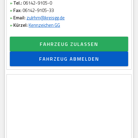
»
Tel.:
06142-9105-0
»
Fax:
06142-9105-33
»
Email:
zulrhm@kreisgg.de
»
Kürzel:
Kennzeichen GG
FAHRZEUG ZULASSEN
FAHRZEUG ABMELDEN