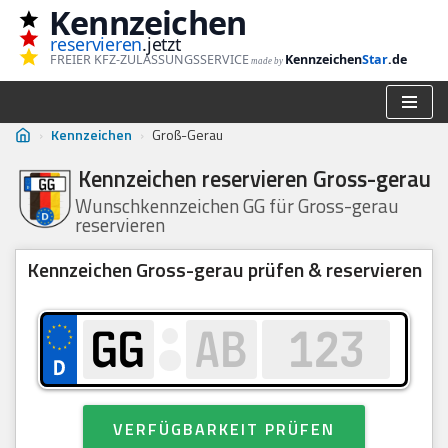
Kennzeichen
reservieren
.jetzt
Zum
FREIER KFZ-ZULASSUNGSSERVICE
Kennzeichen
Star
.de
made by
Inhalt
springen
›
Kennzeichen
›
Groß-Gerau
Kennzeichen reservieren Gross-gerau
Wunschkennzeichen GG für Gross-gerau
reservieren
Kennzeichen Gross-gerau prüfen & reservieren
VERFÜGBARKEIT PRÜFEN