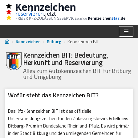
Kennzeichen
reservieren
.jetzt
Zum
FREIER KFZ-ZULASSUNGSSERVICE
Kennzeichen
Star
.de
made by
Inhalt
springen
›
Kennzeichen
›
Bitburg
›
Kennzeichen BIT
Kennzeichen BIT: Bedeutung,
Herkunft und Reservierung
Alles zum Autokennzeichen BIT für Bitburg
und Umgebung
Wofür steht das Kennzeichen BIT?
Das Kfz-Kennzeichen
BIT
ist das offizielle
Unterscheidungszeichen für den Zulassungsbezirk
Eifelkreis
Bitburg-Prüm
im Bundesland Rheinland-Pfalz. Es wird primär
in der Stadt
Bitburg
und den umliegenden Gemeinden für