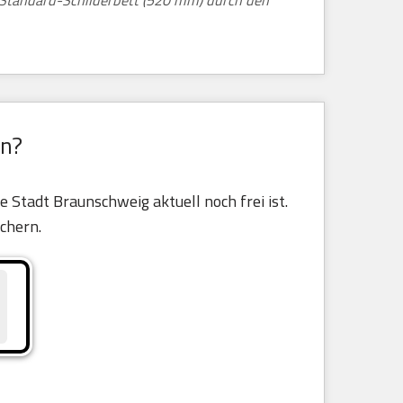
m Standard-Schilderbett (520 mm) durch den
en?
 Stadt Braunschweig aktuell noch frei ist.
ichern.