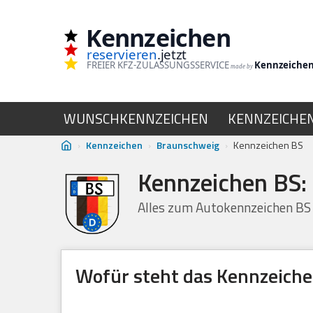
Kennzeichen
Zum
reservieren
.jetzt
Inhalt
FREIER KFZ-ZULASSUNGSSERVICE
Kennzeiche
made by
springen
WUNSCHKENNZEICHEN
KENNZEICHE
›
Kennzeichen
›
Braunschweig
›
Kennzeichen BS
Kennzeichen BS:
Alles zum Autokennzeichen B
Wofür steht das Kennzeich