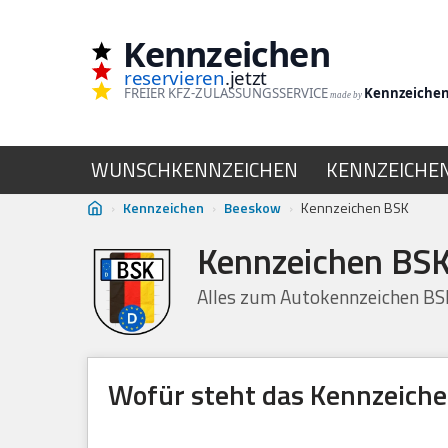
Kennzeichen
Zum
reservieren
.jetzt
Inhalt
FREIER KFZ-ZULASSUNGSSERVICE
Kennzeiche
made by
springen
WUNSCHKENNZEICHEN
KENNZEICHE
›
Kennzeichen
›
Beeskow
›
Kennzeichen BSK
Kennzeichen BSK
Alles zum Autokennzeichen B
Wofür steht das Kennzeich