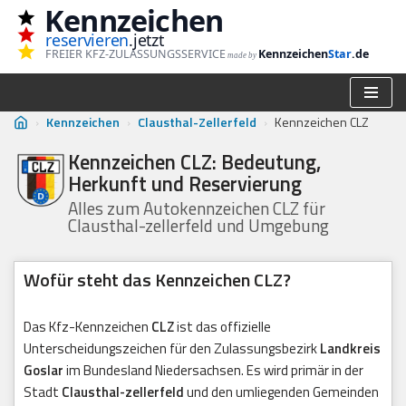
Kennzeichen
reservieren
.jetzt
Zum
FREIER KFZ-ZULASSUNGSSERVICE
Kennzeichen
Star
.de
made by
Inhalt
springen
›
Kennzeichen
›
Clausthal-Zellerfeld
›
Kennzeichen CLZ
Kennzeichen CLZ: Bedeutung,
Herkunft und Reservierung
Alles zum Autokennzeichen CLZ für
Clausthal-zellerfeld und Umgebung
Wofür steht das Kennzeichen CLZ?
Das Kfz-Kennzeichen
CLZ
ist das offizielle
Unterscheidungszeichen für den Zulassungsbezirk
Landkreis
Goslar
im Bundesland Niedersachsen. Es wird primär in der
Stadt
Clausthal-zellerfeld
und den umliegenden Gemeinden