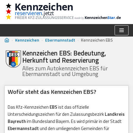
Kennzeichen
reservieren
.jetzt
Zum
FREIER KFZ-ZULASSUNGSSERVICE
Kennzeichen
Star
.de
made by
Inhalt
springen
›
Kennzeichen
›
Ebermannstadt
›
Kennzeichen EBS
Kennzeichen EBS: Bedeutung,
Herkunft und Reservierung
Alles zum Autokennzeichen EBS für
Ebermannstadt und Umgebung
Wofür steht das Kennzeichen EBS?
Das Kfz-Kennzeichen
EBS
ist das offizielle
Unterscheidungszeichen für den Zulassungsbezirk
Landkreis
Bayreuth
im Bundesland Bayern. Es wird primär in der Stadt
Ebermannstadt
und den umliegenden Gemeinden für