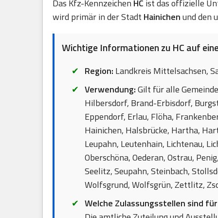
Das Kfz-Kennzeichen
HC
ist das offizielle 
wird primär in der Stadt
Hainichen
und den u
Wichtige Informationen zu HC auf eine
Region:
Landkreis Mittelsachsen, S
Verwendung:
Gilt für alle Gemeinde
Hilbersdorf, Brand-Erbisdorf, Burgs
Eppendorf, Erlau, Flöha, Frankenbe
Hainichen, Halsbrücke, Hartha, Hart
Leupahn, Leutenhain, Lichtenau, Li
Oberschöna, Oederan, Ostrau, Penig
Seelitz, Seupahn, Steinbach, Stolls
Wolfsgrund, Wolfsgrün, Zettlitz, Zs
Welche Zulassungsstellen sind fü
Die amtliche Zuteilung und Ausstellu