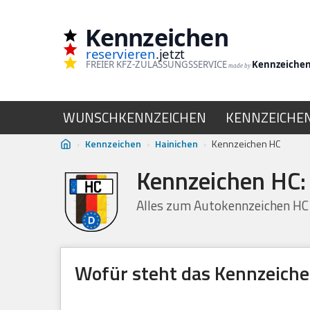
Kennzeichen
Zum
reservieren
.jetzt
Inhalt
FREIER KFZ-ZULASSUNGSSERVICE
Kennzeiche
made by
springen
WUNSCHKENNZEICHEN
KENNZEICHE
›
Kennzeichen
›
Hainichen
›
Kennzeichen HC
Kennzeichen HC:
Alles zum Autokennzeichen HC
Wofür steht das Kennzeich