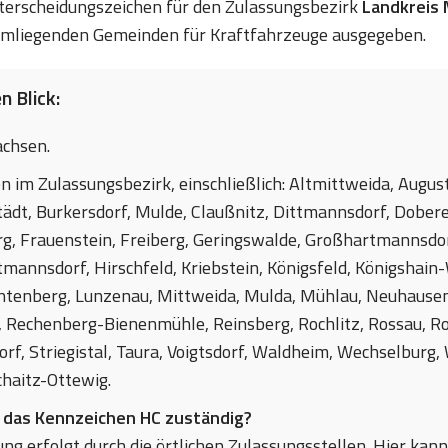
Unterscheidungszeichen für den Zulassungsbezirk
Landkreis 
mliegenden Gemeinden für Kraftfahrzeuge ausgegeben.
n Blick:
achsen.
n im Zulassungsbezirk, einschließlich: Altmittweida, Augus
tädt, Burkersdorf, Mulde, Claußnitz, Dittmannsdorf, Dober
rg, Frauenstein, Freiberg, Geringswalde, Großhartmannsdo
mannsdorf, Hirschfeld, Kriebstein, Königsfeld, Königshain-
chtenberg, Lunzenau, Mittweida, Mulda, Mühlau, Neuhausen,
, Rechenberg-Bienenmühle, Reinsberg, Rochlitz, Rossau, R
dorf, Striegistal, Taura, Voigtsdorf, Waldheim, Wechselburg
chaitz-Ottewig.
r das Kennzeichen HC zuständig?
ng erfolgt durch die örtlichen Zulassungsstellen. Hier kann