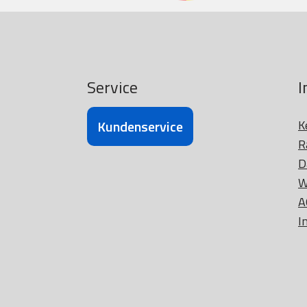
Service
I
Kundenservice
K
R
D
W
A
I