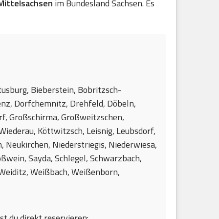
Mittelsachsen
im Bundesland Sachsen. Es
tusburg, Bieberstein, Bobritzsch-
enz, Dorfchemnitz, Drehfeld, Döbeln,
rf, Großschirma, Großweitzschen,
Wiederau, Köttwitzsch, Leisnig, Leubsdorf,
 Neukirchen, Niederstriegis, Niederwiesa,
oßwein, Sayda, Schlegel, Schwarzbach,
, Weiditz, Weißbach, Weißenborn,
st du direkt reservieren: