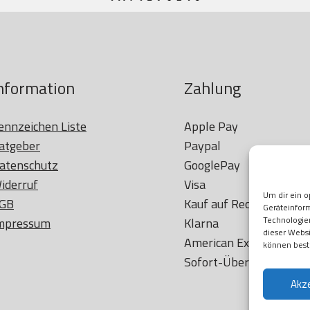
nformation
Zahlung
ennzeichen Liste
Apple Pay

atgeber
Paypal

atenschutz
GooglePay

iderruf
Visa

Um dir ein o
GB
Kauf auf Rechung

Geräteinfor
Technologien
mpressum
Klarna

dieser Websi
American Express

können best
Akz