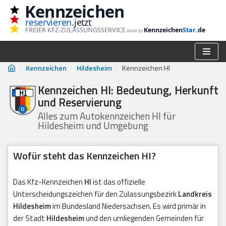
Kennzeichen
reservieren
.jetzt
Zum
FREIER KFZ-ZULASSUNGSSERVICE
Kennzeichen
Star
.de
made by
Inhalt
springen
›
Kennzeichen
›
Hildesheim
›
Kennzeichen HI
Kennzeichen HI: Bedeutung, Herkunft
und Reservierung
Alles zum Autokennzeichen HI für
Hildesheim und Umgebung
Wofür steht das Kennzeichen HI?
Das Kfz-Kennzeichen
HI
ist das offizielle
Unterscheidungszeichen für den Zulassungsbezirk
Landkreis
Hildesheim
im Bundesland Niedersachsen. Es wird primär in
der Stadt
Hildesheim
und den umliegenden Gemeinden für