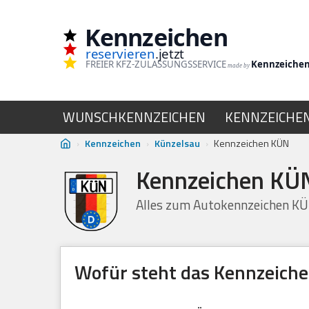
Kennzeichen
Zum
reservieren
.jetzt
Inhalt
FREIER KFZ-ZULASSUNGSSERVICE
Kennzeiche
made by
springen
WUNSCHKENNZEICHEN
KENNZEICHE
›
Kennzeichen
›
Künzelsau
›
Kennzeichen KÜN
Kennzeichen KÜN
Alles zum Autokennzeichen K
Wofür steht das Kennzeich