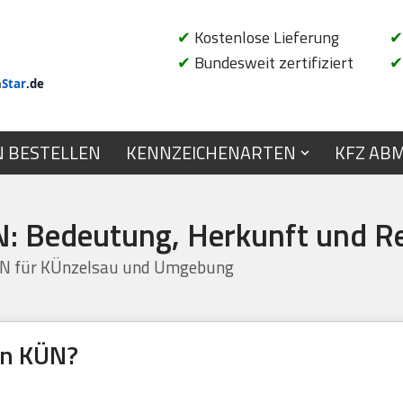
✔
Kostenlose Lieferung
✔
✔
Bundesweit zertifiziert
✔
n
Star
.de
N BESTELLEN
KENNZEICHENARTEN
KFZ AB
: Bedeutung, Herkunft und R
ÜN für KÜnzelsau und Umgebung
en KÜN?