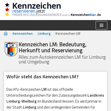
Kennzeichen
reservieren
.jetzt
Zum
FREIER KFZ-ZULASSUNGSSERVICE
Kennzeichen
Star
.de
made by
Inhalt
springen
›
Kennzeichen
›
Limburg
›
Kennzeichen LM
Kennzeichen LM: Bedeutung,
Herkunft und Reservierung
Alles zum Autokennzeichen LM für Limburg
und Umgebung
Wofür steht das Kennzeichen LM?
Das Kfz-Kennzeichen
LM
ist das offizielle
Unterscheidungszeichen für den Zulassungsbezirk
Landkreis
Limburg-Weilburg
im Bundesland Hessen. Es wird primär in
der Stadt
Limburg
und den umliegenden Gemeinden für