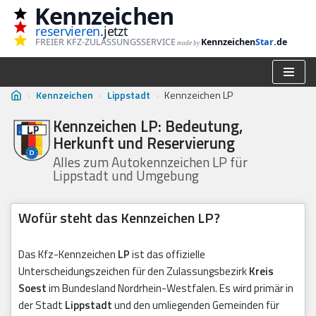
Kennzeichen
reservieren
.jetzt
Zum
FREIER KFZ-ZULASSUNGSSERVICE
Kennzeichen
Star
.de
made by
Inhalt
springen
›
Kennzeichen
›
Lippstadt
›
Kennzeichen LP
Kennzeichen LP: Bedeutung,
Herkunft und Reservierung
Alles zum Autokennzeichen LP für
Lippstadt und Umgebung
Wofür steht das Kennzeichen LP?
Das Kfz-Kennzeichen
LP
ist das offizielle
Unterscheidungszeichen für den Zulassungsbezirk
Kreis
Soest
im Bundesland Nordrhein-Westfalen. Es wird primär in
der Stadt
Lippstadt
und den umliegenden Gemeinden für