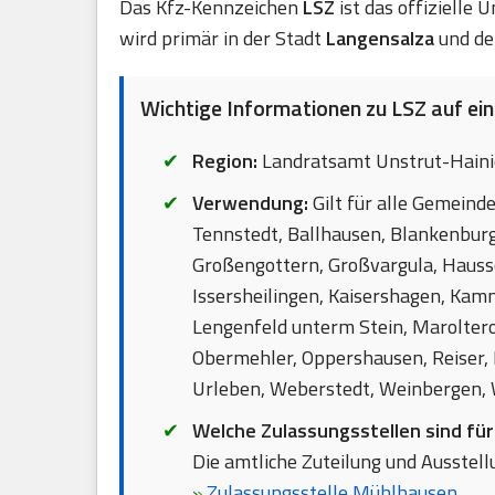
Das Kfz-Kennzeichen
LSZ
ist das offizielle
wird primär in der Stadt
Langensalza
und de
Wichtige Informationen zu LSZ auf eine
Region:
Landratsamt Unstrut-Hainic
Verwendung:
Gilt für alle Gemeind
Tennstedt, Ballhausen, Blankenburg
Großengottern, Großvargula, Haus
Issersheilingen, Kaisershagen, Kamm
Lengenfeld unterm Stein, Marolter
Obermehler, Oppershausen, Reiser, 
Urleben, Weberstedt, Weinbergen,
Welche Zulassungsstellen sind fü
Die amtliche Zuteilung und Ausstellu
»
Zulassungsstelle Mühlhausen