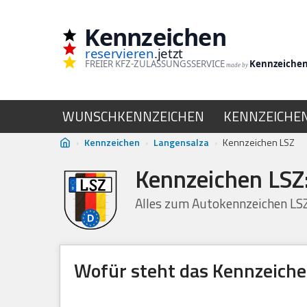
Kennzeichen
Zum
reservieren
.jetzt
Inhalt
FREIER KFZ-ZULASSUNGSSERVICE
Kennzeiche
made by
springen
WUNSCHKENNZEICHEN
KENNZEICHE
›
Kennzeichen
›
Langensalza
›
Kennzeichen LSZ
Kennzeichen LSZ
Alles zum Autokennzeichen LS
Wofür steht das Kennzeiche