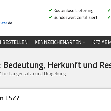
✔
Kostenlose Lieferung
✔
✔
Bundesweit zertifiziert
✔
n
Star
.de
N BESTELLEN
KENNZEICHENARTEN
KFZ AB
: Bedeutung, Herkunft und Re
Z für Langensalza und Umgebung
n LSZ?