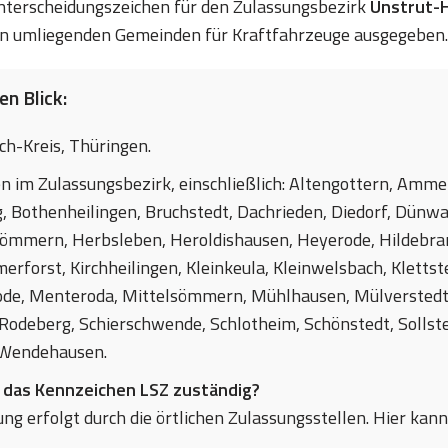
 Unterscheidungszeichen für den Zulassungsbezirk
Unstrut-H
n umliegenden Gemeinden für Kraftfahrzeuge ausgegeben.
n Blick:
h-Kreis, Thüringen.
en im Zulassungsbezirk, einschließlich: Altengottern, Amm
, Bothenheilingen, Bruchstedt, Dachrieden, Diedorf, Dünwa
sömmern, Herbsleben, Heroldishausen, Heyerode, Hildeb
erforst, Kirchheilingen, Kleinkeula, Kleinwelsbach, Klettst
ode, Menteroda, Mittelsömmern, Mühlhausen, Mülverstedt, 
Rodeberg, Schierschwende, Schlotheim, Schönstedt, Sollst
 Wendehausen.
r das Kennzeichen LSZ zuständig?
ng erfolgt durch die örtlichen Zulassungsstellen. Hier kann