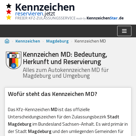
Kennzeichen
reservieren
.jetzt
Zum
FREIER KFZ-ZULASSUNGSSERVICE
Kennzeichen
Star
.de
made by
Inhalt
springen
›
Kennzeichen
›
Magdeburg
›
Kennzeichen MD
Kennzeichen MD: Bedeutung,
Herkunft und Reservierung
Alles zum Autokennzeichen MD für
Magdeburg und Umgebung
Wofür steht das Kennzeichen MD?
Das Kfz-Kennzeichen
MD
ist das offizielle
Unterscheidungszeichen für den Zulassungsbezirk
Stadt
Magdeburg
im Bundesland Sachsen-Anhalt. Es wird primär in
der Stadt
Magdeburg
und den umliegenden Gemeinden für