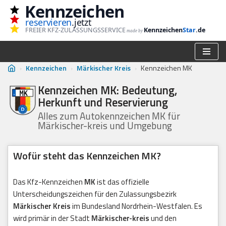
Kennzeichen
reservieren
.jetzt
Zum
FREIER KFZ-ZULASSUNGSSERVICE
Kennzeichen
Star
.de
made by
Inhalt
springen
›
Kennzeichen
›
Märkischer Kreis
›
Kennzeichen MK
Kennzeichen MK: Bedeutung,
Herkunft und Reservierung
Alles zum Autokennzeichen MK für
Märkischer-kreis und Umgebung
Wofür steht das Kennzeichen MK?
Das Kfz-Kennzeichen
MK
ist das offizielle
Unterscheidungszeichen für den Zulassungsbezirk
Märkischer Kreis
im Bundesland Nordrhein-Westfalen. Es
wird primär in der Stadt
Märkischer-kreis
und den