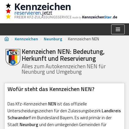
Kennzeichen
reservieren
.jetzt
Zum
FREIER KFZ-ZULASSUNGSSERVICE
Kennzeichen
Star
.de
made by
Inhalt
springen
›
Kennzeichen
›
Neunburg
›
Kennzeichen NEN
Kennzeichen NEN: Bedeutung,
Herkunft und Reservierung
Alles zum Autokennzeichen NEN für
Neunburg und Umgebung
Wofür steht das Kennzeichen NEN?
Das Kfz-Kennzeichen
NEN
ist das offizielle
Unterscheidungszeichen für den Zulassungsbezirk
Landkreis
Schwandorf
im Bundesland Bayern. Es wird primär in der
Stadt
Neunburg
und den umliegenden Gemeinden für