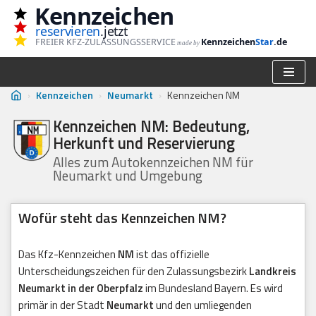
Kennzeichen
reservieren
.jetzt
Zum
FREIER KFZ-ZULASSUNGSSERVICE
Kennzeichen
Star
.de
made by
Inhalt
springen
›
Kennzeichen
›
Neumarkt
›
Kennzeichen NM
Kennzeichen NM: Bedeutung,
Herkunft und Reservierung
Alles zum Autokennzeichen NM für
Neumarkt und Umgebung
Wofür steht das Kennzeichen NM?
Das Kfz-Kennzeichen
NM
ist das offizielle
Unterscheidungszeichen für den Zulassungsbezirk
Landkreis
Neumarkt in der Oberpfalz
im Bundesland Bayern. Es wird
primär in der Stadt
Neumarkt
und den umliegenden