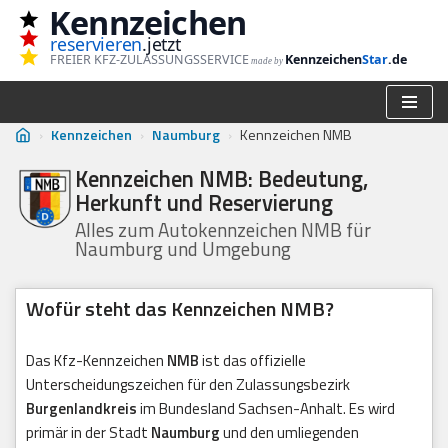
Kennzeichen
reservieren
.jetzt
Zum
FREIER KFZ-ZULASSUNGSSERVICE
Kennzeichen
Star
.de
made by
Inhalt
springen
›
Kennzeichen
›
Naumburg
›
Kennzeichen NMB
Kennzeichen NMB: Bedeutung,
Herkunft und Reservierung
Alles zum Autokennzeichen NMB für
Naumburg und Umgebung
Wofür steht das Kennzeichen NMB?
Das Kfz-Kennzeichen
NMB
ist das offizielle
Unterscheidungszeichen für den Zulassungsbezirk
Burgenlandkreis
im Bundesland Sachsen-Anhalt. Es wird
primär in der Stadt
Naumburg
und den umliegenden