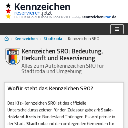
Kennzeichen
reservieren
.jetzt
Zum
FREIER KFZ-ZULASSUNGSSERVICE
Kennzeichen
Star
.de
made by
Inhalt
springen
›
Kennzeichen
›
Stadtroda
›
Kennzeichen SRO
Kennzeichen SRO: Bedeutung,
Herkunft und Reservierung
Alles zum Autokennzeichen SRO für
Stadtroda und Umgebung
Wofür steht das Kennzeichen SRO?
Das Kfz-Kennzeichen
SRO
ist das offizielle
Unterscheidungszeichen für den Zulassungsbezirk
Saale-
Holzland-Kreis
im Bundesland Thüringen. Es wird primär in
der Stadt
Stadtroda
und den umliegenden Gemeinden für