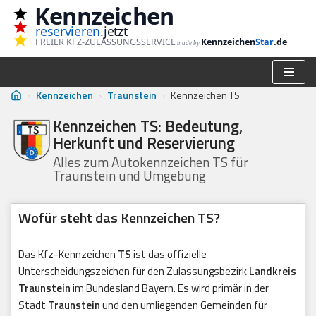
Kennzeichen
reservieren
.jetzt
Zum
FREIER KFZ-ZULASSUNGSSERVICE
Kennzeichen
Star
.de
made by
Inhalt
springen
›
Kennzeichen
›
Traunstein
›
Kennzeichen TS
Kennzeichen TS: Bedeutung,
Herkunft und Reservierung
Alles zum Autokennzeichen TS für
Traunstein und Umgebung
Wofür steht das Kennzeichen TS?
Das Kfz-Kennzeichen
TS
ist das offizielle
Unterscheidungszeichen für den Zulassungsbezirk
Landkreis
Traunstein
im Bundesland Bayern. Es wird primär in der
Stadt
Traunstein
und den umliegenden Gemeinden für