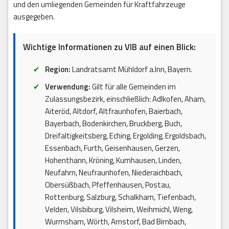
und den umliegenden Gemeinden für Kraftfahrzeuge
ausgegeben.
Wichtige Informationen zu VIB auf einen Blick:
Region:
Landratsamt Mühldorf a.Inn, Bayern.
Verwendung:
Gilt für alle Gemeinden im
Zulassungsbezirk, einschließlich: Adlkofen, Aham,
Aiteröd, Altdorf, Altfraunhofen, Baierbach,
Bayerbach, Bodenkirchen, Bruckberg, Buch,
Dreifaltigkeitsberg, Eching, Ergolding, Ergoldsbach,
Essenbach, Furth, Geisenhausen, Gerzen,
Hohenthann, Kröning, Kumhausen, Linden,
Neufahrn, Neufraunhofen, Niederaichbach,
Obersüßbach, Pfeffenhausen, Postau,
Rottenburg, Salzburg, Schalkham, Tiefenbach,
Velden, Vilsbiburg, Vilsheim, Weihmichl, Weng,
Wurmsham, Wörth, Arnstorf, Bad Birnbach,