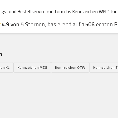
s- und Bestellservice rund um das Kennzeichen WND für La
4.9
von 5 Sternen, basierend auf
1506
echten B
n
hen KL
Kennzeichen MZG
Kennzeichen OTW
Kennzeichen 