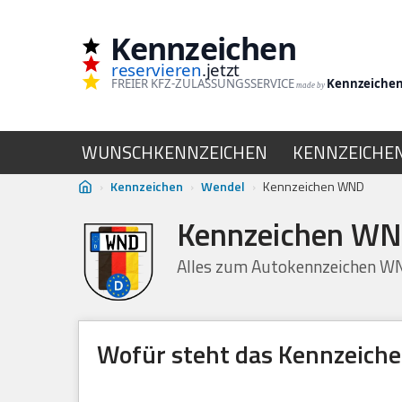
Kennzeichen
Zum
reservieren
.jetzt
Inhalt
FREIER KFZ-ZULASSUNGSSERVICE
Kennzeiche
made by
springen
WUNSCHKENNZEICHEN
KENNZEICHE
›
Kennzeichen
›
Wendel
›
Kennzeichen WND
Kennzeichen WND
Alles zum Autokennzeichen W
Wofür steht das Kennzeic