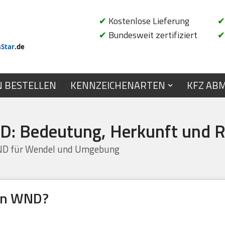
✔
Kostenlose Lieferung
✔
✔
Bundesweit zertifiziert
✔
n
Star
.de
N BESTELLEN
KENNZEICHENARTEN
KFZ AB
: Bedeutung, Herkunft und R
ND für Wendel und Umgebung
hen WND?