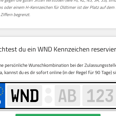
ie gegen die guten Sitten verstoßen (wie HJ, KZ, NS, SA, SS), si
tos oder einem H-Kennzeichen für Oldtimer ist der Platz auf de
Ziffern begrenzt.
htest du ein WND Kennzeichen reservie
ine persönliche Wunschkombination bei der Zulassungsstelle 
ja, kannst du es dir sofort online (in der Regel für 90 Tage) s