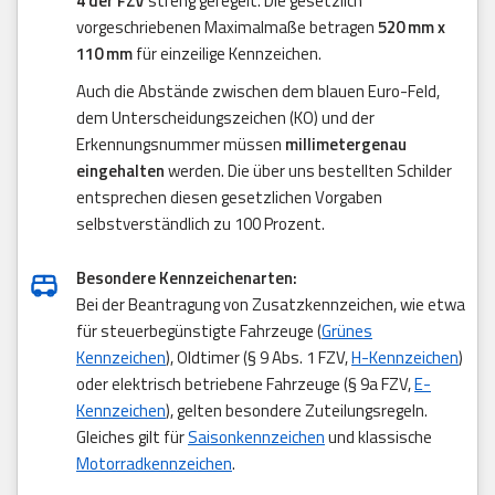
4 der FZV
streng geregelt. Die gesetzlich
vorgeschriebenen Maximalmaße betragen
520 mm x
110 mm
für einzeilige Kennzeichen.
Auch die Abstände zwischen dem blauen Euro-Feld,
dem Unterscheidungszeichen (KO) und der
Erkennungsnummer müssen
millimetergenau
eingehalten
werden. Die über uns bestellten Schilder
entsprechen diesen gesetzlichen Vorgaben
selbstverständlich zu 100 Prozent.
Besondere Kennzeichenarten:
Bei der Beantragung von Zusatzkennzeichen, wie etwa
für steuerbegünstigte Fahrzeuge (
Grünes
Kennzeichen
), Oldtimer (§ 9 Abs. 1 FZV,
H-Kennzeichen
)
oder elektrisch betriebene Fahrzeuge (§ 9a FZV,
E-
Kennzeichen
), gelten besondere Zuteilungsregeln.
Gleiches gilt für
Saisonkennzeichen
und klassische
Motorradkennzeichen
.