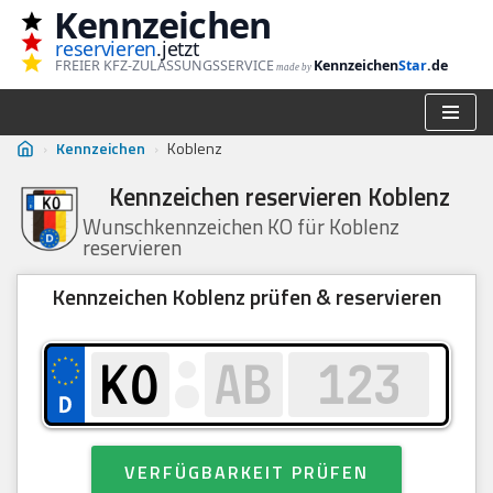
Kennzeichen
reservieren
.jetzt
Zum
FREIER KFZ-ZULASSUNGSSERVICE
Kennzeichen
Star
.de
made by
Inhalt
springen
›
Kennzeichen
›
Koblenz
Kennzeichen reservieren Koblenz
Wunschkennzeichen KO für Koblenz
reservieren
Kennzeichen Koblenz prüfen & reservieren
VERFÜGBARKEIT PRÜFEN