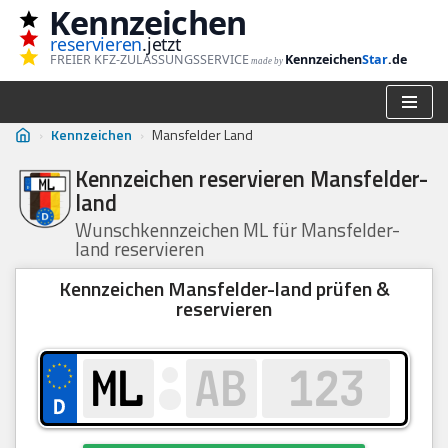
Kennzeichen
reservieren
.jetzt
Zum
FREIER KFZ-ZULASSUNGSSERVICE
Kennzeichen
Star
.de
made by
Inhalt
springen
›
Kennzeichen
›
Mansfelder Land
Kennzeichen reservieren Mansfelder-
land
Wunschkennzeichen ML für Mansfelder-
land reservieren
Kennzeichen Mansfelder-land prüfen &
reservieren