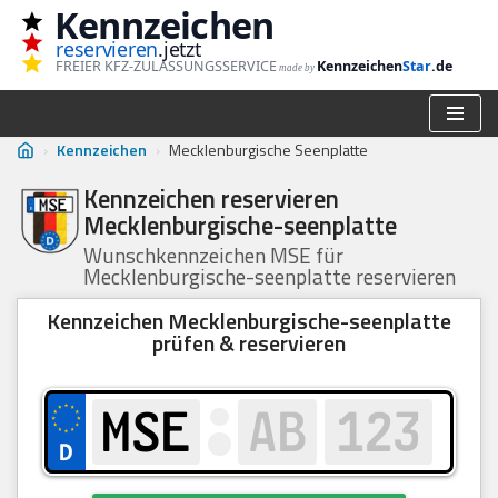
Kennzeichen
reservieren
.jetzt
Zum
FREIER KFZ-ZULASSUNGSSERVICE
Kennzeichen
Star
.de
made by
Inhalt
springen
›
Kennzeichen
›
Mecklenburgische Seenplatte
Kennzeichen reservieren
Mecklenburgische-seenplatte
Wunschkennzeichen MSE für
Mecklenburgische-seenplatte reservieren
Kennzeichen Mecklenburgische-seenplatte
prüfen & reservieren