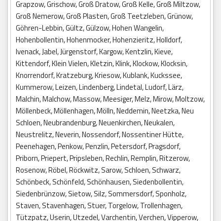
Grapzow, Grischow, Groß Dratow, Groß Kelle, Groß Miltzow,
Groß Nemerow, Groß Plasten, Groß Teetzleben, Grünow,
Göhren-Lebbin, Gültz, Gülzow, Hohen Wangelin,
Hohenbollentin, Hohenmocker, Hohenzieritz, Holldorf,
Ivenack, Jabel, Jürgenstorf, Kargow, Kentzlin, Kieve,
Kittendorf, Klein Vielen, Kletzin, Klink, Klockow, Klocksin,
Knorrendorf, Kratzeburg, Kriesow, Kublank, Kuckssee,
Kummerow, Leizen, Lindenberg, Lindetal, Ludorf, Lärz,
Malchin, Malchow, Massow, Meesiger, Melz, Mirow, Moltzow,
Möllenbeck, Möllenhagen, Mölln, Neddemin, Neetzka, Neu
Schloen, Neubrandenburg, Neuenkirchen, Neukalen,
Neustrelitz, Neverin, Nossendorf, Nossentiner Hütte,
Peenehagen, Penkow, Penzlin, Petersdorf, Pragsdorf,
Priborn, Priepert, Pripsleben, Rechlin, Remplin, Ritzerow,
Rosenow, Röbel, Röckwitz, Sarow, Schloen, Schwarz,
Schönbeck, Schönfeld, Schönhausen, Siedenbollentin,
Siedenbrünzow, Sietow, Silz, Sommersdorf, Sponholz,
Staven, Stavenhagen, Stuer, Torgelow, Trollenhagen,
Tützpatz, Userin, Utzedel, Varchentin, Verchen, Vipperow,