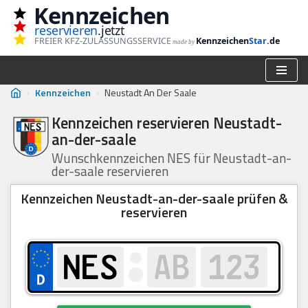
Kennzeichen
reservieren
.jetzt
Zum
FREIER KFZ-ZULASSUNGSSERVICE
Kennzeichen
Star
.de
made by
Inhalt
springen
›
Kennzeichen
›
Neustadt An Der Saale
Kennzeichen reservieren Neustadt-
an-der-saale
Wunschkennzeichen NES für Neustadt-an-
der-saale reservieren
Kennzeichen Neustadt-an-der-saale prüfen &
reservieren