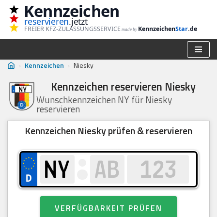
Kennzeichen
reservieren
.jetzt
Zum
FREIER KFZ-ZULASSUNGSSERVICE
Kennzeichen
Star
.de
made by
Inhalt
springen
›
Kennzeichen
›
Niesky
Kennzeichen reservieren Niesky
Wunschkennzeichen NY für Niesky
reservieren
Kennzeichen Niesky prüfen & reservieren
VERFÜGBARKEIT PRÜFEN