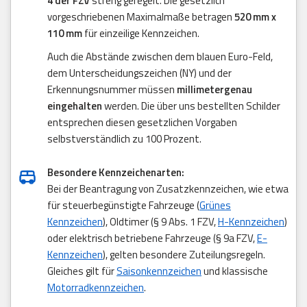
4 der FZV
streng geregelt. Die gesetzlich
vorgeschriebenen Maximalmaße betragen
520 mm x
110 mm
für einzeilige Kennzeichen.
Auch die Abstände zwischen dem blauen Euro-Feld,
dem Unterscheidungszeichen (NY) und der
Erkennungsnummer müssen
millimetergenau
eingehalten
werden. Die über uns bestellten Schilder
entsprechen diesen gesetzlichen Vorgaben
selbstverständlich zu 100 Prozent.
Besondere Kennzeichenarten:
Bei der Beantragung von Zusatzkennzeichen, wie etwa
für steuerbegünstigte Fahrzeuge (
Grünes
Kennzeichen
), Oldtimer (§ 9 Abs. 1 FZV,
H-Kennzeichen
)
oder elektrisch betriebene Fahrzeuge (§ 9a FZV,
E-
Kennzeichen
), gelten besondere Zuteilungsregeln.
Gleiches gilt für
Saisonkennzeichen
und klassische
Motorradkennzeichen
.