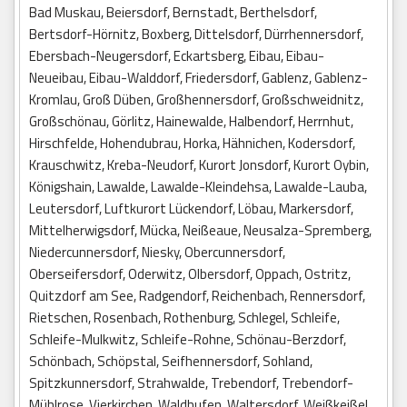
Bad Muskau, Beiersdorf, Bernstadt, Berthelsdorf,
Bertsdorf-Hörnitz, Boxberg, Dittelsdorf, Dürrhennersdorf,
Ebersbach-Neugersdorf, Eckartsberg, Eibau, Eibau-
Neueibau, Eibau-Walddorf, Friedersdorf, Gablenz, Gablenz-
Kromlau, Groß Düben, Großhennersdorf, Großschweidnitz,
Großschönau, Görlitz, Hainewalde, Halbendorf, Herrnhut,
Hirschfelde, Hohendubrau, Horka, Hähnichen, Kodersdorf,
Krauschwitz, Kreba-Neudorf, Kurort Jonsdorf, Kurort Oybin,
Königshain, Lawalde, Lawalde-Kleindehsa, Lawalde-Lauba,
Leutersdorf, Luftkurort Lückendorf, Löbau, Markersdorf,
Mittelherwigsdorf, Mücka, Neißeaue, Neusalza-Spremberg,
Niedercunnersdorf, Niesky, Obercunnersdorf,
Oberseifersdorf, Oderwitz, Olbersdorf, Oppach, Ostritz,
Quitzdorf am See, Radgendorf, Reichenbach, Rennersdorf,
Rietschen, Rosenbach, Rothenburg, Schlegel, Schleife,
Schleife-Mulkwitz, Schleife-Rohne, Schönau-Berzdorf,
Schönbach, Schöpstal, Seifhennersdorf, Sohland,
Spitzkunnersdorf, Strahwalde, Trebendorf, Trebendorf-
Mühlrose, Vierkirchen, Waldhufen, Waltersdorf, Weißkeißel,