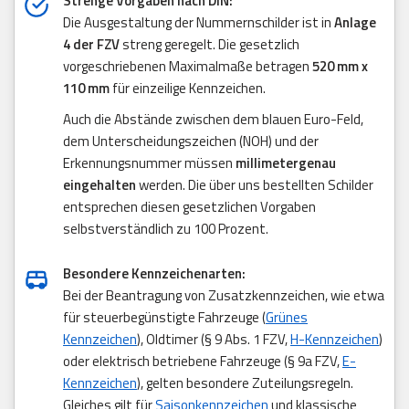
Strenge Vorgaben nach DIN:
Die Ausgestaltung der Nummernschilder ist in
Anlage
4 der FZV
streng geregelt. Die gesetzlich
vorgeschriebenen Maximalmaße betragen
520 mm x
110 mm
für einzeilige Kennzeichen.
Auch die Abstände zwischen dem blauen Euro-Feld,
dem Unterscheidungszeichen (NOH) und der
Erkennungsnummer müssen
millimetergenau
eingehalten
werden. Die über uns bestellten Schilder
entsprechen diesen gesetzlichen Vorgaben
selbstverständlich zu 100 Prozent.
Besondere Kennzeichenarten:
Bei der Beantragung von Zusatzkennzeichen, wie etwa
für steuerbegünstigte Fahrzeuge (
Grünes
Kennzeichen
), Oldtimer (§ 9 Abs. 1 FZV,
H-Kennzeichen
)
oder elektrisch betriebene Fahrzeuge (§ 9a FZV,
E-
Kennzeichen
), gelten besondere Zuteilungsregeln.
Gleiches gilt für
Saisonkennzeichen
und klassische