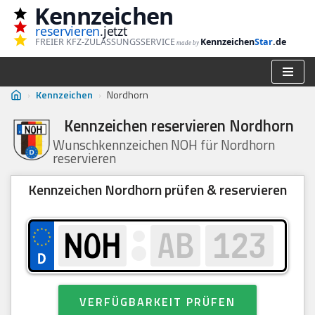
Kennzeichen
reservieren
.jetzt
Zum
FREIER KFZ-ZULASSUNGSSERVICE
Kennzeichen
Star
.de
made by
Inhalt
springen
›
Kennzeichen
›
Nordhorn
Kennzeichen reservieren Nordhorn
Wunschkennzeichen NOH für Nordhorn
reservieren
Kennzeichen Nordhorn prüfen & reservieren
VERFÜGBARKEIT PRÜFEN