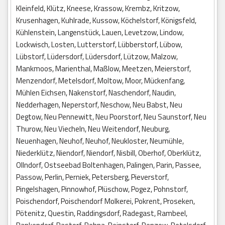
Kleinfeld, Klütz, Kneese, Krassow, Krembz, Kritzow,
Krusenhagen, Kuhlrade, Kussow, Köchelstorf, Königsfeld,
Kühlenstein, Langenstück, Lauen, Levetzow, Lindow,
Lockwisch, Losten, Lutterstorf, Lübberstorf, Lübow,
Lübstorf, Lüdersdorf, Lüdersdorf, Lützow, Malzow,
Mankmoos, Marienthal, Maßlow, Meetzen, Meierstorf,
Menzendorf, Metelsdorf, Moltow, Moor, Mückenfang,
Mühlen Eichsen, Nakenstorf, Naschendorf, Naudin,
Nedderhagen, Neperstorf, Neschow, Neu Babst, Neu
Degtow, Neu Pennewitt, Neu Poorstorf, Neu Saunstorf, Neu
Thurow, Neu Viecheln, Neu Weitendorf, Neuburg,
Neuenhagen, Neuhof, Neuhof, Neukloster, Neumühle,
Niederklütz, Niendorf, Niendorf, Nisbill, Oberhof, Oberklütz,
Ollndorf, Ostseebad Boltenhagen, Palingen, Parin, Passee,
Passow, Perlin, Perniek, Petersberg, Pieverstorf,
Pingelshagen, Pinnowhof, Plüschow, Pogez, Pohnstorf,
Poischendorf, Poischendorf Molkerei, Pokrent, Proseken,
Pötenitz, Questin, Raddingsdorf, Radegast, Rambeel,