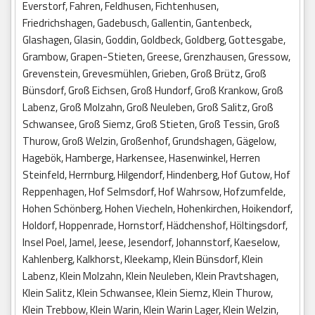
Everstorf, Fahren, Feldhusen, Fichtenhusen,
Friedrichshagen, Gadebusch, Gallentin, Gantenbeck,
Glashagen, Glasin, Goddin, Goldbeck, Goldberg, Gottesgabe,
Grambow, Grapen-Stieten, Greese, Grenzhausen, Gressow,
Grevenstein, Grevesmühlen, Grieben, Groß Brütz, Groß
Bünsdorf, Groß Eichsen, Groß Hundorf, Groß Krankow, Groß
Labenz, Groß Molzahn, Groß Neuleben, Groß Salitz, Groß
Schwansee, Groß Siemz, Groß Stieten, Groß Tessin, Groß
Thurow, Groß Welzin, Großenhof, Grundshagen, Gägelow,
Hagebök, Hamberge, Harkensee, Hasenwinkel, Herren
Steinfeld, Herrnburg, Hilgendorf, Hindenberg, Hof Gutow, Hof
Reppenhagen, Hof Selmsdorf, Hof Wahrsow, Hofzumfelde,
Hohen Schönberg, Hohen Viecheln, Hohenkirchen, Hoikendorf,
Holdorf, Hoppenrade, Hornstorf, Hädchenshof, Höltingsdorf,
Insel Poel, Jamel, Jeese, Jesendorf, Johannstorf, Kaeselow,
Kahlenberg, Kalkhorst, Kleekamp, Klein Bünsdorf, Klein
Labenz, Klein Molzahn, Klein Neuleben, Klein Pravtshagen,
Klein Salitz, Klein Schwansee, Klein Siemz, Klein Thurow,
Klein Trebbow, Klein Warin, Klein Warin Lager, Klein Welzin,