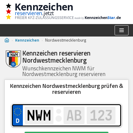
Kennzeichen
reservieren
.jetzt
Zum
FREIER KFZ-ZULASSUNGSSERVICE
Kennzeichen
Star
.de
made by
Inhalt
springen
›
Kennzeichen
›
Nordwestmecklenburg
Kennzeichen reservieren
Nordwestmecklenburg
Wunschkennzeichen NWM für
Nordwestmecklenburg reservieren
Kennzeichen Nordwestmecklenburg prüfen &
reservieren