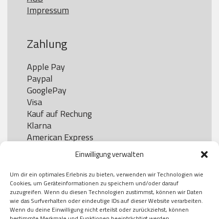
Impressum
Zahlung
Apple Pay

Paypal

GooglePay

Visa

Kauf auf Rechung

Klarna

American Express

Einwilligung verwalten
Um dir ein optimales Erlebnis zu bieten, verwenden wir Technologien wie
Versand
Cookies, um Geräteinformationen zu speichern und/oder darauf
zuzugreifen. Wenn du diesen Technologien zustimmst, können wir Daten
wie das Surfverhalten oder eindeutige IDs auf dieser Website verarbeiten.
DHL

Wenn du deine Einwilligung nicht erteilst oder zurückziehst, können
Klimaneutral
bestimmte Merkmale und Funktionen beeinträchtigt werden.