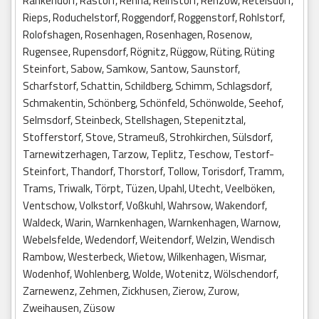
Rankendorf, Rastorf, Rehna, Reinstorf, Renzow, Retelsdorf,
Rieps, Roduchelstorf, Roggendorf, Roggenstorf, Rohlstorf,
Rolofshagen, Rosenhagen, Rosenhagen, Rosenow,
Rugensee, Rupensdorf, Rögnitz, Rüggow, Rüting, Rüting
Steinfort, Sabow, Samkow, Santow, Saunstorf,
Scharfstorf, Schattin, Schildberg, Schimm, Schlagsdorf,
Schmakentin, Schönberg, Schönfeld, Schönwolde, Seehof,
Selmsdorf, Steinbeck, Stellshagen, Stepenitztal,
Stofferstorf, Stove, Strameuß, Strohkirchen, Sülsdorf,
Tarnewitzerhagen, Tarzow, Teplitz, Teschow, Testorf-
Steinfort, Thandorf, Thorstorf, Tollow, Torisdorf, Tramm,
Trams, Triwalk, Törpt, Tüzen, Upahl, Utecht, Veelböken,
Ventschow, Volkstorf, Voßkuhl, Wahrsow, Wakendorf,
Waldeck, Warin, Warnkenhagen, Warnkenhagen, Warnow,
Webelsfelde, Wedendorf, Weitendorf, Welzin, Wendisch
Rambow, Westerbeck, Wietow, Wilkenhagen, Wismar,
Wodenhof, Wohlenberg, Wolde, Wotenitz, Wölschendorf,
Zarnewenz, Zehmen, Zickhusen, Zierow, Zurow,
Zweihausen, Züsow