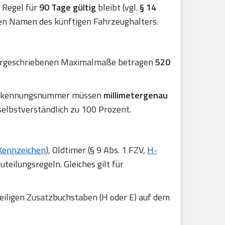
er Regel für
90 Tage gültig
bleibt (vgl.
§ 14
en Namen des künftigen Fahrzeughalters.
 vorgeschriebenen Maximalmaße betragen
520
r Erkennungsnummer müssen
millimetergenau
selbstverständlich zu 100 Prozent.
Kennzeichen
), Oldtimer (§ 9 Abs. 1 FZV,
H-
uteilungsregeln. Gleiches gilt für
eiligen Zusatzbuchstaben (H oder E) auf dem