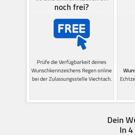
noch frei?
Prüfe die Verfügbarkeit deines
Wunschkennzeichens Regen online
Wuns
bei der Zulassungsstelle Viechtach.
Echtze
Dein W
In 4