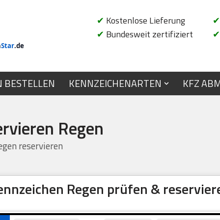
✔
Kostenlose Lieferung
✔
✔
Bundesweit zertifiziert
✔
n
Star
.de
N BESTELLEN
KENNZEICHENARTEN
KFZ AB
ervieren Regen
gen reservieren
ennzeichen Regen prüfen & reservier