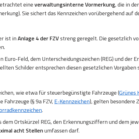
betrachtet eine
verwaltungsinterne Vormerkung
, die in d
erkung). Sie sichert das Kennzeichen vorübergehend auf d
r ist in
Anlage 4 der FZV
streng geregelt. Die gesetzlich
en.
en Euro-Feld, dem Unterscheidungszeichen (REG) und de
ellten Schilder entsprechen diesen gesetzlichen Vorgaben 
chen, wie etwa für steuerbegünstigte Fahrzeuge (
Grünes 
ne Fahrzeuge (§ 9a FZV,
E-Kennzeichen
), gelten besondere Z
orradkennzeichen
.
us dem Ortskürzel REG, den Erkennungsziffern und dem jew
ximal acht Stellen
umfassen darf.