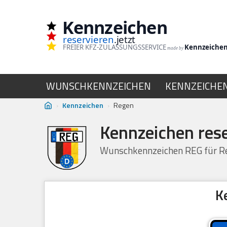
Kennzeichen
Zum
reservieren
.jetzt
Inhalt
FREIER KFZ-ZULASSUNGSSERVICE
Kennzeiche
made by
springen
WUNSCHKENNZEICHEN
KENNZEICHE
›
Kennzeichen
›
Regen
Kennzeichen res
Wunschkennzeichen REG für Re
K