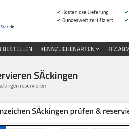
✔
Kostenlose Lieferung
✔
✔
Bundesweit zertifiziert
✔
n
Star
.de
N BESTELLEN
KENNZEICHENARTEN
KFZ AB
ervieren SÄckingen
ckingen reservieren
nzeichen SÄckingen prüfen & reservi