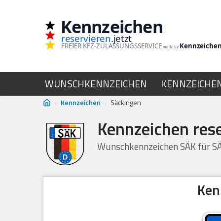
Kennzeichen
Zum
reservieren
.jetzt
Inhalt
FREIER KFZ-ZULASSUNGSSERVICE
Kennzeiche
made by
springen
WUNSCHKENNZEICHEN
KENNZEICHE
›
Kennzeichen
›
Säckingen
Kennzeichen res
Wunschkennzeichen SÄK für SÄ
Ken