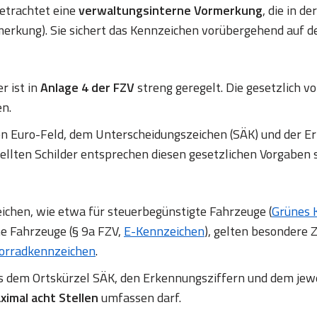
betrachtet eine
verwaltungsinterne Vormerkung
, die in d
erkung). Sie sichert das Kennzeichen vorübergehend auf d
r ist in
Anlage 4 der FZV
streng geregelt. Die gesetzlich
en.
en Euro-Feld, dem Unterscheidungszeichen (SÄK) und de
ellten Schilder entsprechen diesen gesetzlichen Vorgaben 
chen, wie etwa für steuerbegünstigte Fahrzeuge (
Grünes 
ne Fahrzeuge (§ 9a FZV,
E-Kennzeichen
), gelten besondere Z
orradkennzeichen
.
us dem Ortskürzel SÄK, den Erkennungsziffern und dem jew
ximal acht Stellen
umfassen darf.