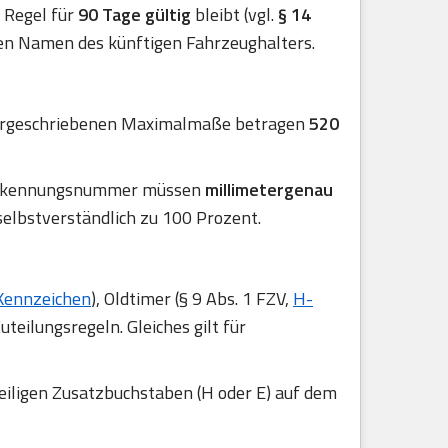
er Regel für
90 Tage gültig
bleibt (vgl.
§ 14
en Namen des künftigen Fahrzeughalters.
 vorgeschriebenen Maximalmaße betragen
520
r Erkennungsnummer müssen
millimetergenau
selbstverständlich zu 100 Prozent.
Kennzeichen
), Oldtimer (§ 9 Abs. 1 FZV,
H-
uteilungsregeln. Gleiches gilt für
eiligen Zusatzbuchstaben (H oder E) auf dem