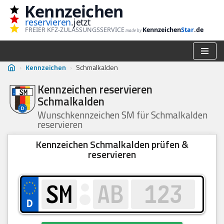
Kennzeichen
reservieren
.jetzt
Zum
FREIER KFZ-ZULASSUNGSSERVICE
Kennzeichen
Star
.de
made by
Inhalt
springen
›
Kennzeichen
›
Schmalkalden
Kennzeichen reservieren
Schmalkalden
Wunschkennzeichen SM für Schmalkalden
reservieren
Kennzeichen Schmalkalden prüfen &
reservieren