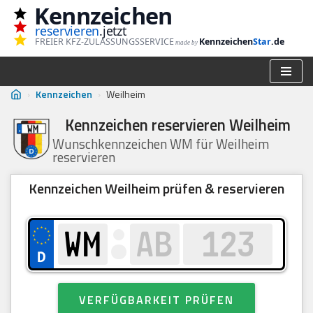
Kennzeichen
reservieren
.jetzt
Zum
FREIER KFZ-ZULASSUNGSSERVICE
Kennzeichen
Star
.de
made by
Inhalt
springen
›
Kennzeichen
›
Weilheim
Kennzeichen reservieren Weilheim
Wunschkennzeichen WM für Weilheim
reservieren
Kennzeichen Weilheim prüfen & reservieren
VERFÜGBARKEIT PRÜFEN