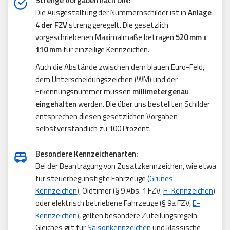
Strenge Vorgaben nach DIN:
Die Ausgestaltung der Nummernschilder ist in
Anlage
4 der FZV
streng geregelt. Die gesetzlich
vorgeschriebenen Maximalmaße betragen
520 mm x
110 mm
für einzeilige Kennzeichen.
Auch die Abstände zwischen dem blauen Euro-Feld,
dem Unterscheidungszeichen (WM) und der
Erkennungsnummer müssen
millimetergenau
eingehalten
werden. Die über uns bestellten Schilder
entsprechen diesen gesetzlichen Vorgaben
selbstverständlich zu 100 Prozent.
Besondere Kennzeichenarten:
Bei der Beantragung von Zusatzkennzeichen, wie etwa
für steuerbegünstigte Fahrzeuge (
Grünes
Kennzeichen
), Oldtimer (§ 9 Abs. 1 FZV,
H-Kennzeichen
)
oder elektrisch betriebene Fahrzeuge (§ 9a FZV,
E-
Kennzeichen
), gelten besondere Zuteilungsregeln.
Gleiches gilt für
Saisonkennzeichen
und klassische