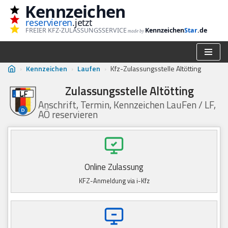
Kennzeichen
reservieren
.jetzt
Zum
FREIER KFZ-ZULASSUNGSSERVICE
Kennzeichen
Star
.de
made by
Inhalt
springen
›
Kennzeichen
›
Laufen
›
Kfz-Zulassungsstelle Altötting
Zulassungsstelle Altötting
Anschrift, Termin, Kennzeichen LauFen / LF,
AÖ reservieren
Online Zulassung
KFZ-Anmeldung via i-Kfz