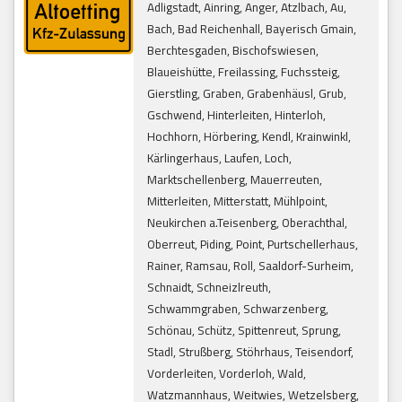
Adligstadt, Ainring, Anger, Atzlbach, Au,
Bach, Bad Reichenhall, Bayerisch Gmain,
Berchtesgaden, Bischofswiesen,
Blaueishütte, Freilassing, Fuchssteig,
Gierstling, Graben, Grabenhäusl, Grub,
Gschwend, Hinterleiten, Hinterloh,
Hochhorn, Hörbering, Kendl, Krainwinkl,
Kärlingerhaus, Laufen, Loch,
Marktschellenberg, Mauerreuten,
Mitterleiten, Mitterstatt, Mühlpoint,
Neukirchen a.Teisenberg, Oberachthal,
Oberreut, Piding, Point, Purtschellerhaus,
Rainer, Ramsau, Roll, Saaldorf-Surheim,
Schnaidt, Schneizlreuth,
Schwammgraben, Schwarzenberg,
Schönau, Schütz, Spittenreut, Sprung,
Stadl, Strußberg, Stöhrhaus, Teisendorf,
Vorderleiten, Vorderloh, Wald,
Watzmannhaus, Weitwies, Wetzelsberg,