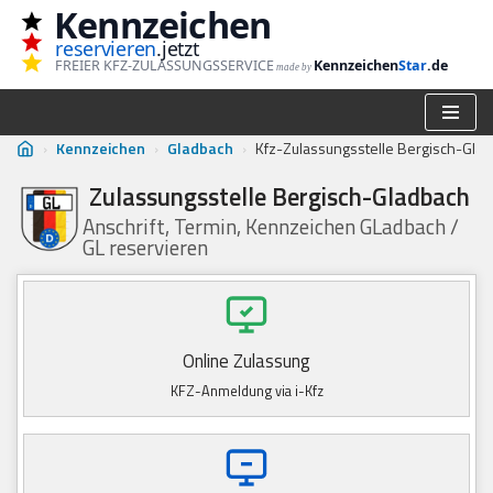
Kennzeichen
reservieren
.jetzt
Zum
FREIER KFZ-ZULASSUNGSSERVICE
Kennzeichen
Star
.de
made by
Inhalt
springen
›
Kennzeichen
›
Gladbach
›
Kfz-Zulassungsstelle Bergisch-Gla
Zulassungsstelle Bergisch-Gladbach
Anschrift, Termin, Kennzeichen GLadbach /
GL reservieren
Online Zulassung
KFZ-Anmeldung via i-Kfz