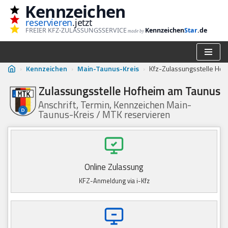
Kennzeichen
reservieren
.jetzt
Zum
FREIER KFZ-ZULASSUNGSSERVICE
Kennzeichen
Star
.de
made by
Inhalt
springen
›
Kennzeichen
›
Main-Taunus-Kreis
›
Kfz-Zulassungsstelle Ho
Zulassungsstelle Hofheim am Taunus
Anschrift, Termin, Kennzeichen Main-
Taunus-Kreis / MTK reservieren
Online Zulassung
KFZ-Anmeldung via i-Kfz